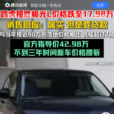
· 获取全网一手热点
打开
首页
视频
无障碍