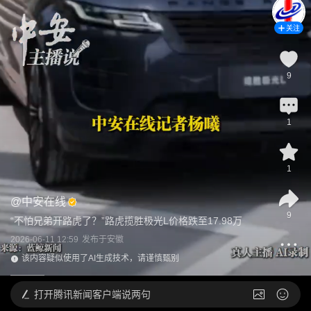
关注
9
1
1
@
中安在线
9
“不怕兄弟开路虎了？”路虎揽胜极光L价格跌至17.98万
2026-06-11 12:59
发布于
安徽
该内容疑似使用了AI生成技术，请谨慎甄别
打开
腾讯新闻客户端说两句