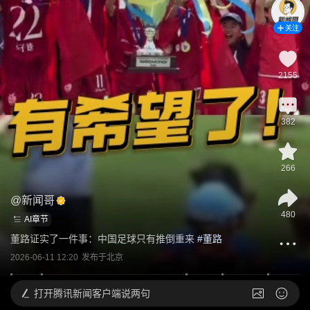
关注
2155
382
266
@
新闻哥
480
AI章节
董路证实了一件事：中国足球只有推倒重来
 #
董路
2026-06-11 12:20
发布于
北京
打开
腾讯新闻客户端说两句