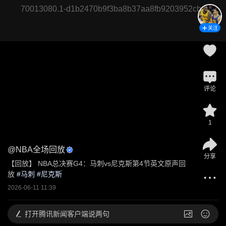
70013080.1-d1b2470b9f3ba8b37aa8fb9203952cbe
关注
评论
1
@
NBA全场回放
分享
【回放】 NBA总决赛G4：马刺vs尼克斯第4节英文原声回
放
 #
马刺
 #
尼克斯
2026-06-11 11:39
打开
腾讯新闻客户端说两句