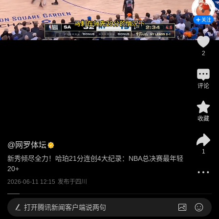
关注
2
评论
收藏
@
网罗体坛
1
新秀倾尽全力！哈珀21分连创4大纪录：NBA总决赛最年轻
20+
2026-06-11 12:15
发布于
四川
打开
腾讯新闻客户端说两句