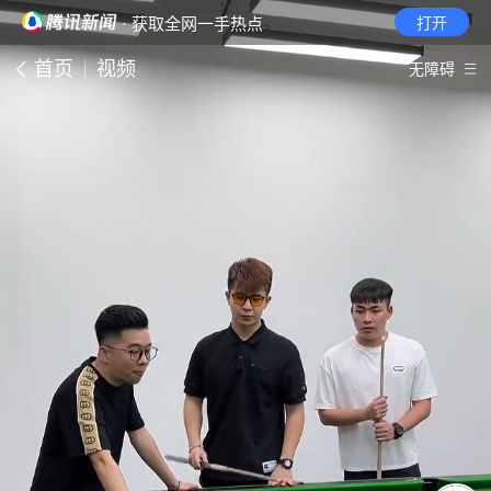
· 获取全网一手热点
打开
首页
视频
无障碍