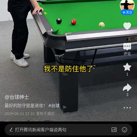
关注
4
评论
1
3
@
台球绅士
最好的防守就是进攻！
 #
台球
2026-06-11 12:10
发布于
湖北
打开
腾讯新闻客户端说两句