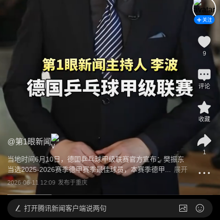
关注
9
评论
收藏
@
第1眼新闻
1
当地时间6月10日，德国乒乓球甲级联赛官方宣布：樊振东
当选2025-2026赛季德甲赛季最佳球员，本赛季德甲...
展开
2026-06-11 12:09
发布于
重庆
打开
腾讯新闻客户端说两句