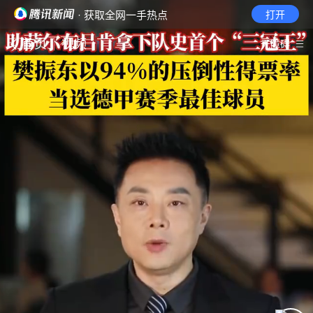
· 获取全网一手热点
打开
首页
视频
无障碍