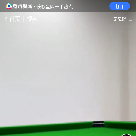
· 获取全网一手热点
打开
首页
视频
无障碍