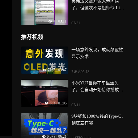
英伟达又被开源大佬问候
了，但这次不是祖师爷 Linus
Torvalds
7
|
03:11
07-31
推荐视频
一场意外发现，成就颠覆性
显示技术
7167
|
03:47
7评论
05-13
小米YU7当你在车里坐久
了，会自动开始给你播放摄
影作品 之前完全不知道这个
533
|
01:06
功能，忽然出现还挺惊喜
07-11
9块钱和1000块钱的Type-C，
到底差在哪
6.5万
|
06:21