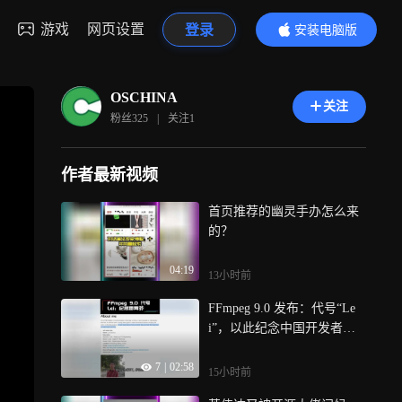
游戏
网页设置
登录
安装电脑版
内容更精彩
OSCHINA
关注
粉丝
325
|
关注
1
作者最新视频
首页推荐的幽灵手办怎么来
的？
04:19
13小时前
FFmpeg 9.0 发布：代号“Le
i”，以此纪念中国开发者雷
霄骅
7
|
02:58
15小时前