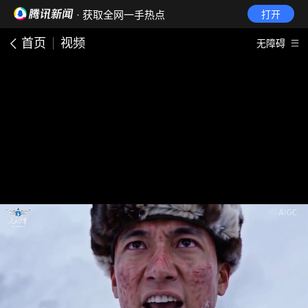
· 获取全网一手热点
打开
首页
视频
无障碍