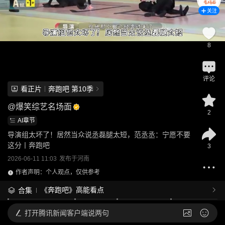
关注
8
评论
看正片
奔跑吧 第10季
@
爆笑综艺名场面
2
AI章节
导演组太坏了！居然当众说丞磊腿太短，范丞丞：宁愿不要
这分丨奔跑吧
3
2026-06-11 11:03
发布于
河南
作者声明：个人观点，仅供参考
《奔跑吧》高能看点
合集
打开
腾讯新闻客户端说两句