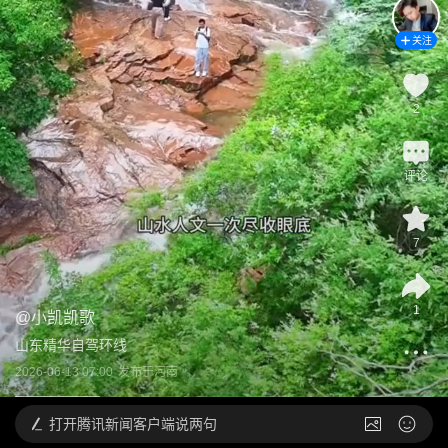
关注
2
评论
7
1
@
小凯凯歌
山东精华自驾环线
2026-06-13 07:00
发布于
河南
打开
腾讯新闻客户端说两句