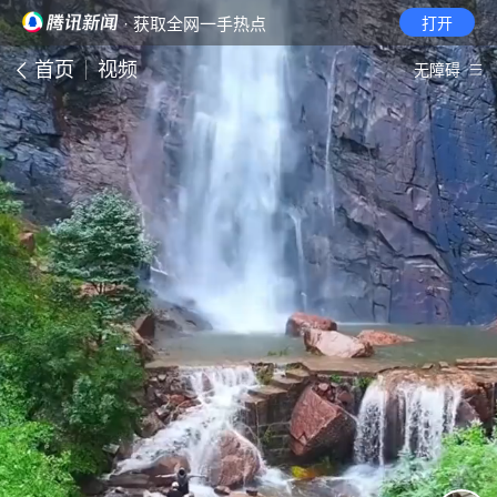
· 获取全网一手热点
打开
首页
视频
无障碍