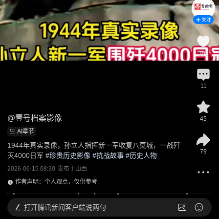
关注
108
11
@
壹号档案影像
45
AI章节
1944年真实录像，孙立人指挥新一军收复八莫城，一战歼
79
灭4000日军
 #
珍贵历史影像
 #
抗战故事
 #
历史人物
2026-06-15 08:30
发布于
山西
作者声明：个人观点，仅供参考
打开
腾讯新闻客户端说两句