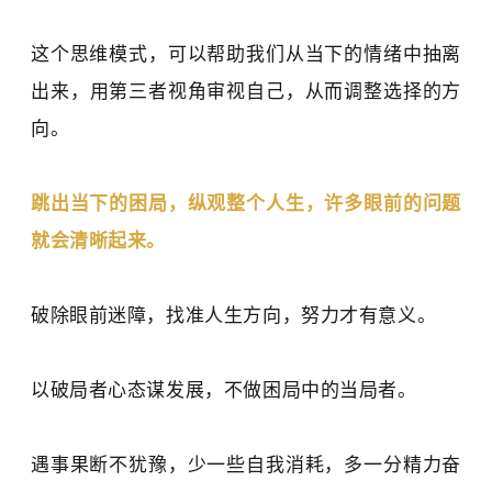
这个思维模式，可以帮助我们从当下的情绪中抽离
出来
，
用第三者视角审视自己，
从而
调整选择
的方
向
。
跳出当下的困局，纵观整个人生，
许多
眼前的问题
就会清晰
起来
。
破除眼前迷障，找准人生方向，努力才有意义。
以破局者心态谋发展，不做困局中的当局者。
遇事果断不犹豫，少
一些
自我
消
耗，多
一分
精力奋