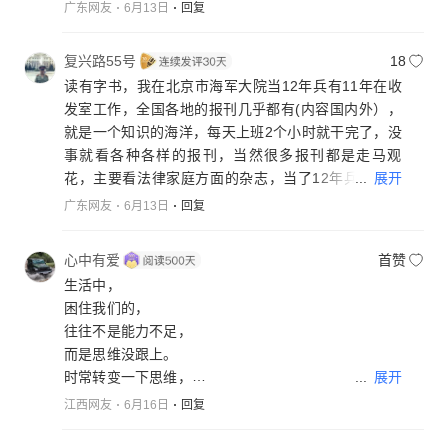
霸全球，利益没有达到不会收兵，美国时不时提出停
广东网友
6月13日
回复
火谈判结合它的威胁找台阶下，那是缓兵之计，诡计
多端的战争在筹备，伊朗🇮🇷一失意成千古恨。
复兴路55号
18
伊朗🇮🇷人民团结起来，长痛不如短痛，开弓没有回
读有字书，我在北京市海军大院当12年兵有11年在收
头箭，有力精准打击侵略者，为了伊朗🇮🇷不再受到
发室工作，全国各地的报刊几乎都有(内容国内外），
侵略，为了伊朗🇮🇷后代不再有战争，拿出伊朗🇮🇷
就是一个知识的海洋，每天上班2个小时就干完了，没
人民的聪明才智，打精心周密布局的目标，不打无准
事就看各种各样的报刊，当然很多报刊都是走马观
备之仗，作好持久战持久战的准备，保存军人的实
...
展开
花，主要看法律家庭方面的杂志，当了12年兵相当于
力，军人要分散，游击战术，发现了目标然后集中开
读了12年书。
广东网友
6月13日
回复
火，彻彻底底打服敌人，只有彻底打服敌人，敌人才
读无字书，观察不同层次人的讲话，他们的言行就是
心服口服，才能坐在谈判桌上。
他们读书的精华，然后取之精华去其糟粕，不断提升
伊朗🇮🇷然后推动中东不同信仰文明制度的各国力争
心中有爱
首赞
自己的工作能力
逐步团结起来，携手同行并进建设发展各自美丽丰富
生活中，
多彩的家园，震慑中东辐射全球。
困住我们的，
无关人员要撤离战区。
往往不是能力不足，
杀杀美国的霸气，等时候差不多了，国际组织在中间
而是思维没跟上。
调停。
...
展开
时常转变一下思维，
携手同行并进构建人类命运共同体高水平战略发展，
或许会收获不一样的人生。
江西网友
6月16日
回复
造福人类共同拥有一个美丽丰富多彩动人的家园地球
成长型思维
村。
辩证思维