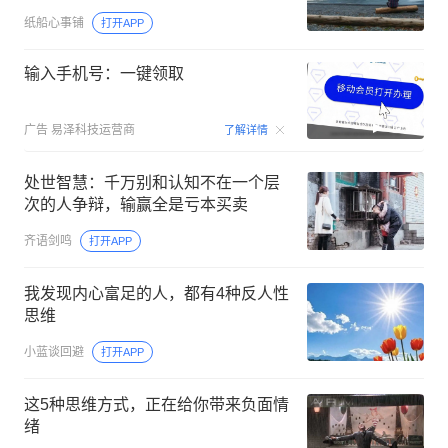
纸船心事铺
打开APP
输入手机号：一键领取
00:15
广告
易泽科技运营商
了解详情
处世智慧：千万别和认知不在一个层
次的人争辩，输赢全是亏本买卖
齐语剑鸣
打开APP
我发现内心富足的人，都有4种反人性
思维
小蓝谈回避
打开APP
这5种思维方式，正在给你带来负面情
绪