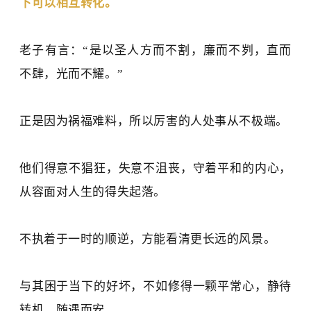
下可以相互转化。
老子
有言
：
“
是以圣人方而不割，廉而不刿，直而
不肆，光而不耀。
”
正是因为祸福难料，所以厉害的人处事从不极端。
他们得意不猖狂，失意不沮丧，守着平和的内心，
从容面对人生的得失起落。
不执着于一时的顺逆，方能看清更长远的风景。
与其困于当下的好坏，不如修得一颗平常心，静待
转机
、
随遇而安。