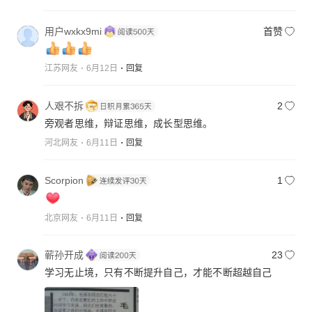
福生活建立在其他国家人民的死亡伤残和本国人民的
死亡伤残痛苦之上，那是对人类的生命不尊重，那是
用户wxkx9mi
首赞
直接和间接杀人的凶手，破坏人类共同拥有一个美丽
地球村生态环境，严重影响人类生命健康。人类共同
拥有一个美丽丰富多彩动人的家园地球村，世界各国
江苏网友
6月12日
回复
无论国家大小贫富强弱不同国情一律平等一视同仁公
平公正战略合作发展，享有自然生存的权益，世界各
人艰不拆
2
国政府政要是地球村建设发展的重要成员，世界各国
旁观者思维，辩证思维，成长型思维。
虽然制度文明信仰不同，但是为国为民的利益相同，
河北网友
6月11日
回复
相互平等尊重包容理解，互惠互利合作共赢，共同建
设发展美丽稀奇古怪丰富多彩动人的家园地球村。
各国政府政要有义不容辞的责任担当和义务，不断满
Scorpion
1
足世界人民对生产生活日益增长的需求健康美好幸福
生活向往追求的梦想，推动人类命运共同体高质量战
北京网友
6月11日
回复
略发展，世界各国政府政要共同追求奋斗的目标 ，造
福人类共同拥有一个美丽稀奇古怪丰富多彩动人的家
蕲孙开成
23
园地球村，造福人类世世代代
学习无止境，只有不断提升自己，才能不断超越自己