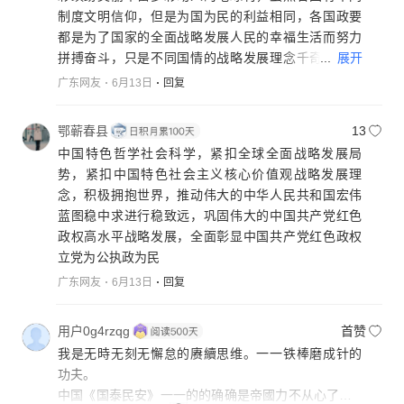
制度文明信仰，但是为国为民的利益相同，各国政要
都是为了国家的全面战略发展人民的幸福生活而努力
...
展开
拼搏奋斗，只是不同国情的战略发展理念千奇百怪各
有所异。
广东网友
6月13日
回复
世界人类共同居住在一个地球村，山不相连水相连，
水不相连山相连，紧密拥抱在一起。
鄂蕲春县
13
中国🇨🇳始终坚持发展自己的全面战略发展理念，就
中国特色哲学社会科学，紧扣全球全面战略发展局
是发展世界的战略发展理念，世界”一支独秀”不是园，
势，紧扣中国特色社会主义核心价值观战略发展理
百花齐放才🈵园，中国🇨🇳以动引鉴推动世界不同国
念，积极拥抱世界，推动伟大的中华人民共和国宏伟
情人文交流互鉴，共享共商共建人类共同拥有一个地
蓝图稳中求进行稳致远，巩固伟大的中国共产党红色
球村，巩固和平共处五项原则与构建人类命运共同体
政权高水平战略发展，全面彰显中国共产党红色政权
伟大的创举，筑牢一带一路的朋友圈走深走实扩大，
立党为公执政为民
推动中国23个贸易港高水平战略发展，推动世界不同
广东网友
6月13日
回复
国情平等尊重包容理解，互惠互利合作共赢，不断满
足世界不同国情气候区域人群对生产生活日益增长的
需求，推动世界不同国情发展中国家朝着人类命运共
用户0g4rzqg
首赞
同体正确的方向前行，携手同行并进构建人类命运共
我是无時无刻无懈怠的赓續思维。一一铁棒磨成针的
同体高水平战略发展，造福多边主义辐射世界震慑全
功夫。
球，造福人类共同拥有一个稀奇古怪五彩缤纷美丽丰
中国《国泰民安》一一的的确确是帝國力不从心了…