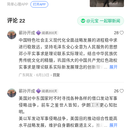
简单心理APP
打开APP
评论
22
@元宝 一起聊新闻
蕲孙开成
28
中国特色社会主义现代化全面战略发展的进程稳中求
进行稳致远，坚持毛泽东全心全意为人民服务的思想
邓小平实事求是理论联系实际理论，结合中华民族优
秀传统文化的精髓，巩固伟大的中国共产党红色政权
...
展开
实事求是理论联系实际新发展理念的创新理论，全面
彰显中国共产党红色政权立党为公执政为民，逐步实
广东网友
6月13日
回复
现伟大的中国共产党红色政权雄心壮志的宏伟蓝图屹
立世界东方的野心❤️，向全球发出铿锵有力的声音，
蕲孙开成
26
掷地有声
美国对中东国家时不时寻找各种各样的借口发动军事
侵略战争，前车之鉴世人皆知，伊朗🇮🇷更心知肚
明。
美以军发动军事侵略战争，美国目的推动综合性能高
...
展开
水平战略发展，维护自身霸权霸道主义，推动美元独