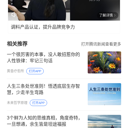
了解详情
调料产品认证，提升品牌竞争力
相关推荐
打开腾讯新闻查看更多
一个很厉害的本事，没人敢招惹你的
人性铁律：牢记三句话
黄昏疗愈所
打开APP
人生三条处世准则！悟透底层生存智
慧，少走半生弯路
未来哲学原理
打开APP
3个鲜为人知的思维真相，角度奇特，
一旦想通，余生皆是坦途福报