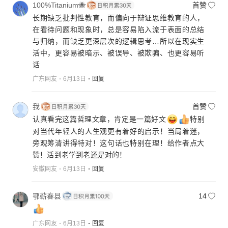
100%Titanium🐝
首赞
联合国🇺🇳机构要发挥职能职责，推动联合国🇺🇳常
旁观者思维
长期缺乏批判性教育，而偏向于辩证思维教育的人，
任理事国要有大国的责任担当，绝对不能空得虚权要
在看待问题和现象时，总是容易陷入流于表面的总结
维护推动联合国🇺🇳机构的职能权威，世界各国要遵
与归纳，而缺乏更深层次的逻辑思考…所以在现实生
守国际法和联合国宪章，遵守国际秩序，共同反对霸
活中，更容易被暗示、被误导、被欺骗、也更容易听
权霸道主义言行，推动世界多边主义，推动世界各国
话
政府政要各民族团结起来，世界是全球人类共同拥有
的世界，现在不是一战二战，新时代的世界人民要改
广东网友
6月13日
回复
变思想观念，人类的生活不能永远停留在战争年代
里，特别是世界各国政要和大佬的全面战略发展思维
我
首赞
理念要改变，更要有国际人道主义的责任担当，世界
认真看完这篇哲理文章，肯定是一篇好文
特别
是全球人类共同拥有的世界，世界各国山不连水连，
对当代年轻人的人生观更有着好的启示！当局着迷，
水不连山连紧密拥抱在一起，世界”一支独秀”不是园，
旁观筹清讲得特对！这句话也特别在理！给作者点大
百花齐放才🈵园。世界是由不同制度文明信仰国情的
赞！活到老学到老还是对的！
国家组合成一个美丽丰富多彩动人的家园地球村，只
安徽网友
6月13日
回复
有不同制度文明信仰稀奇古怪多姿多彩的世界，世界
才会有好奇又有美丽的吸引力，有分歧有争论正常，
有压力就有动力，才能推动人类命运共同体高质量战
鄂蕲春县
14
略发展。但是有的国家三言两语不合就动武，个别国
家政府政要把本人的权力本国政权经济战略发展的幸
广东网友
6月13日
回复