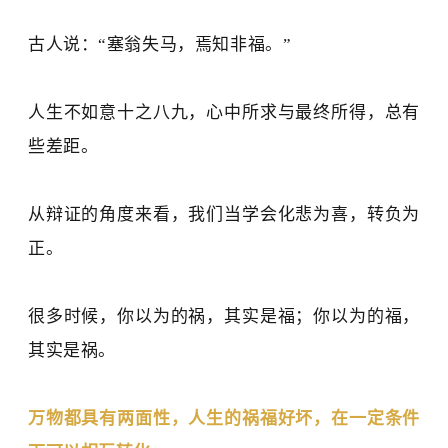
古人说：
“
塞翁失马，焉知非福。
”
人生不如意
十之八九
，
心中所求与最终所得，总有
些差距。
从辩证的角度来看，我们
当
学会化悲为喜，转负为
正。
很多时候，你以为的祸，其实是福；你以为的福，
其实是祸。
万物都具有
两面性
，人生的祸福好坏，在一定条件