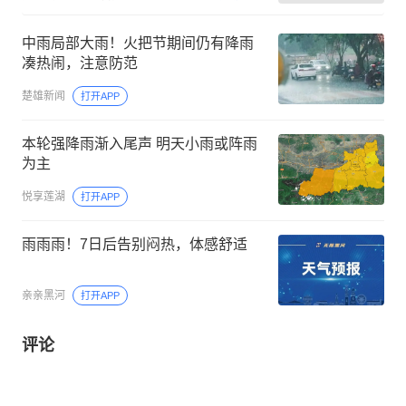
中雨局部大雨！火把节期间仍有降雨
凑热闹，注意防范
楚雄新闻
打开APP
本轮强降雨渐入尾声 明天小雨或阵雨
为主
悦享莲湖
打开APP
雨雨雨！7日后告别闷热，体感舒适
亲亲黑河
打开APP
评论