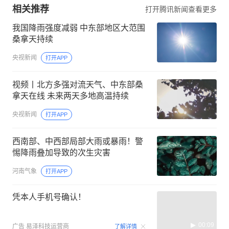
相关推荐
打开腾讯新闻查看更多
我国降雨强度减弱 中东部地区大范围
桑拿天持续
央视新闻
打开APP
视频丨北方多强对流天气、中东部桑
拿天在线 未来两天多地高温持续
央视新闻
打开APP
西南部、中西部局部大雨或暴雨！警
惕降雨叠加导致的次生灾害
河南气象
打开APP
凭本人手机号确认！
00:09
广告
易泽科技运营商
了解详情