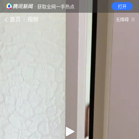
· 获取全网一手热点
打开
首页
视频
无障碍