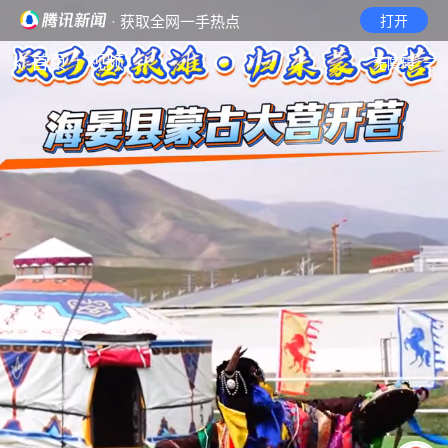
· 获取全网一手热点
打开
首页
视频
无障碍