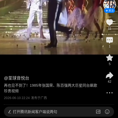
关注
11
1
5
@
荃球音悦台
42
再也见不到了！1985年张国荣、陈百强两大巨星同台飙歌
珍贵视频
2026-06-10 22:24
发布于
广西
打开
腾讯新闻客户端说两句