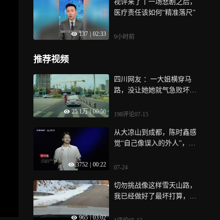
视评来了丨一场悲剧之后，
医疗责任该如何“精准落尺”
137
|
02:33
9小时前
推荐视频
四川网友 ：一大姐横穿马
路，没让她她就气急败坏直
接坐车头，我倒车开走了，
25.1万
|
00:56
她还坐在路中间！
198评论
07-15
从大凉山到成都，陈时鑫感
觉“自己像误入的外人”，只
能拼命学习
3752
|
00:22
07-24
切勿挑战像这样雪天山路，
我已经做好了最坏打算，打
滑就撞雪堆
965
|
03:02