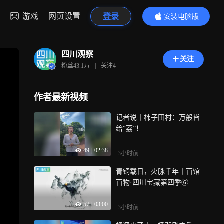
游戏
网页设置
登录
安装电脑版
内容更精彩
四川观察
关注
粉丝
43.1万
|
关注
4
作者最新视频
记者说丨柿子田村：万般皆
给“荔”！
49
|
02:38
-3小时前
青铜载日，火脉千年丨百馆
百物·四川宝藏第四季⑥
57
|
03:00
-3小时前