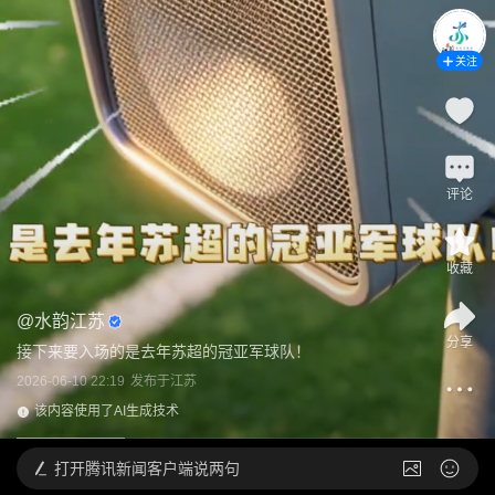
关注
评论
收藏
@
水韵江苏
分享
接下来要入场的是去年苏超的冠亚军球队！
2026-06-10 22:19
发布于
江苏
该内容使用了AI生成技术
打开
腾讯新闻客户端说两句