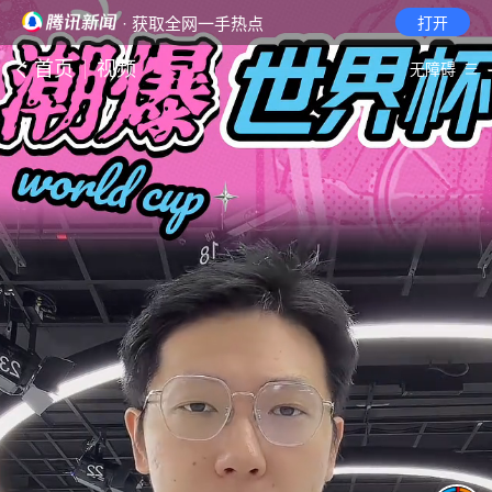
· 获取全网一手热点
打开
首页
视频
无障碍