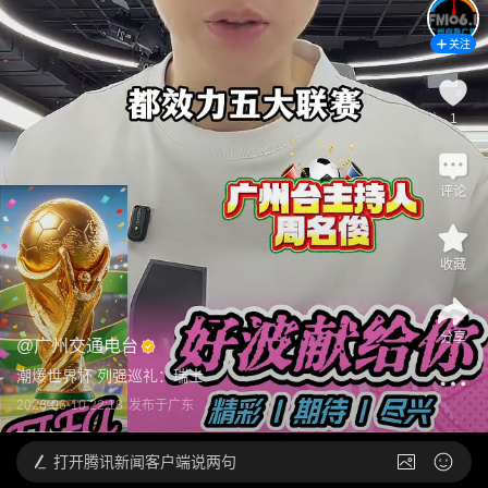
关注
1
评论
收藏
分享
@
广州交通电台
潮爆世界杯 列强巡礼：瑞士
2026-06-10 22:18
发布于
广东
打开
腾讯新闻客户端说两句