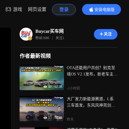
游戏
网页设置
登录
安装电脑版
内容更精彩
Buycar买车网
关注
粉丝
1686
|
关注
1
作者最新视频
OTA还能用户共创？别克至
境OS V2.1发布，新老车主一
视同仁
40
|
02:38
-1小时前
大厂发力新能源赛道，L系
三车首发，东风风神亮剑不
做“速成车”！
53
|
02:41
昨天