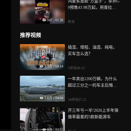
鸿蒙系首款“方盒子”，享界G
9预售43.98万起，用普拉多
的价格硬刚卫士？
147
|
02:26
昨天
推荐视频
插混、增程、油混、纯电，
买车怎么选？
3.3万
|
04:14
3评论
06-15
一年卖出1200万辆，为什么
超过三分之一的车主后悔
了？
5.8万
|
04:04
34评论
07-21
开三年亏一半!2026上半年保
值率最差的5款新能源车
926
|
04:03