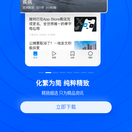
致
世界变化 热问一下
好问题好回答 多元视角看问题
立即下载