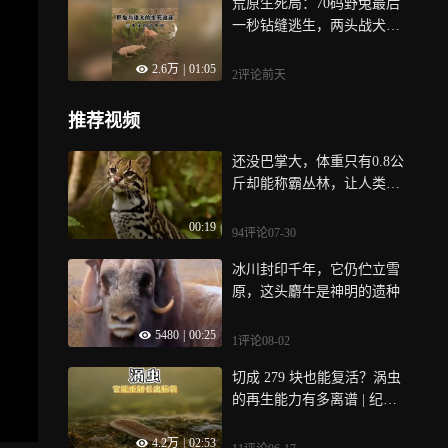
荒原生死局：70码野兔最后
一秒钻缝逃生，两头战犬当
场破防
2.6万
|
01:05
2评论
前天
推荐视频
还没巴掌大，体重只有0.8公
斤却能称霸丛林，让人类见
面躲着走？
00:19
94评论
07-30
冰川封印千年，它仍伫立雪
原，这头麝牛是神明的遗种
5480
|
00:25
1评论
08-02
切成 279 块也能复活？涡虫
的再生能力有多离谱 | 纪录
片
4.2万
|
02:53