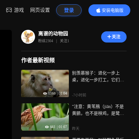
游戏
网页设置
登录
安装电脑版
内容更精彩
离谱的动物园
关注
粉丝
2304
|
关注
1
作者最新视频
别羡慕猴子：退化一步上
桌，进化一步打工，它们刚
好卡在野生VIP
1168
|
01:04
-7小时前
“注意：黄苇鳽（jiān）不是
黄鹂，也不是秧鸡，是鹭科
潜水高手，认错的扣1，认对
661
|
01:07
的扣2”
昨天