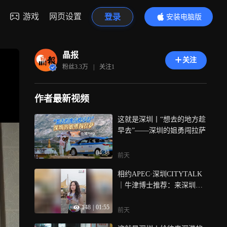
游戏
网页设置
登录
安装电脑版
内容更精彩
晶报
关注
粉丝
3.3万
|
关注
1
作者最新视频
这就是深圳丨“想去的地方趁
早去”——深圳的姐勇闯拉萨
04:38
前天
相约APEC·深圳CITYTALK
｜牛津博士推荐：来深圳一
定要看山海
148
|
01:55
前天