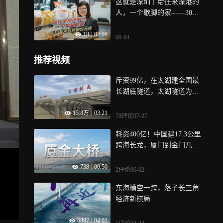
这就是深圳丨给往来深港的
人，一个歇脚的家——30年
老店的烟火人情
18
|
04:09
08-04
推荐视频
斥资99亿，在太湖建全国最
长湖底隧道，太湖隧道为何
非修不可？
15.8万
|
03:21
79评论
07-27
耗资400亿！中国建17.3公里
跨海长龙，厦门到金门几十
分钟直达
738
|
00:50
2评论
06-02
东海横空一跨，落子长三角
经济新棋局
5887
|
04:02