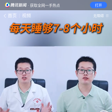
· 获取全网一手热点
打开
首页
视频
无障碍