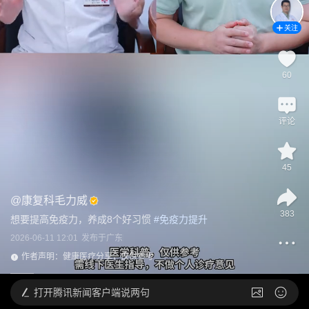
关注
60
评论
45
@
康复科毛力威
383
想要提高免疫力，养成8个好习惯
 #
免疫力提升
2026-06-11 12:01
发布于
广东
作者声明：健康医疗分享，仅供参考
打开
腾讯新闻客户端说两句