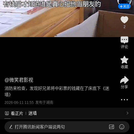
关注
2
评论
收藏
@
微笑君影视
分享
消防来检查，发现好兄弟将中彩票的钱藏在了床底下《迷
墙》
2026-06-11 11:55
发布于
湖南
迷墙
看正片
打开
腾讯新闻客户端说两句