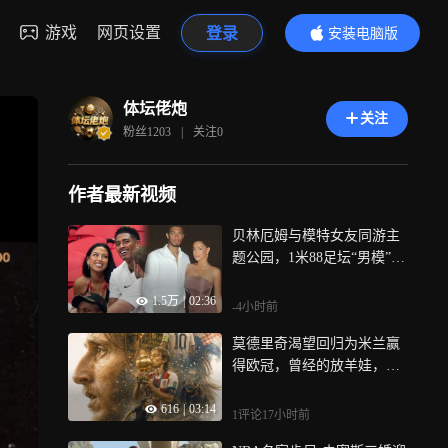
游戏
网页设置
登录
安装电脑版
内容更精彩
体坛佬炮
关注
粉丝
1203
|
关注
0
作者最新视频
贝林厄姆与模特女友同游主
题公园，1米88足坛“男模”，
爱上大六岁姐姐丨球色生香
1.5万
|
02:36
-4小时前
莫德里奇渴望回归为米兰赢
得欧冠，曾经的放羊娃，如
今仍在续写传奇丨竞者
616
|
03:14
1评论
17小时前