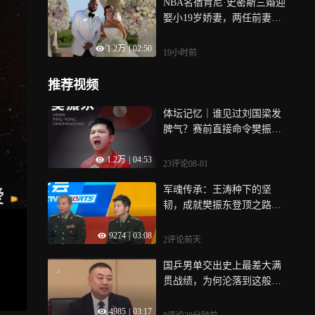
NBA名宿肯尼·史密斯三婚迎
娶小19岁娇妻，两任前妻都
是选美冠军丨球色生香
1.2万
|
02:50
19小时前
推荐视频
体坛记忆｜谁见过刘国梁发
脾气？赛前直接命令樊振
东，一人也要打败韩国队！
1.2万
|
04:53
23评论
08-01
军魂传承：王涛种下的坚
韧，成就樊振东登顶之路｜
体坛记忆
9274
|
03:08
2评论
前天
国乒男单交出史上最差大满
贯战绩，为何沦落到这般境
地？
4985
|
03:17