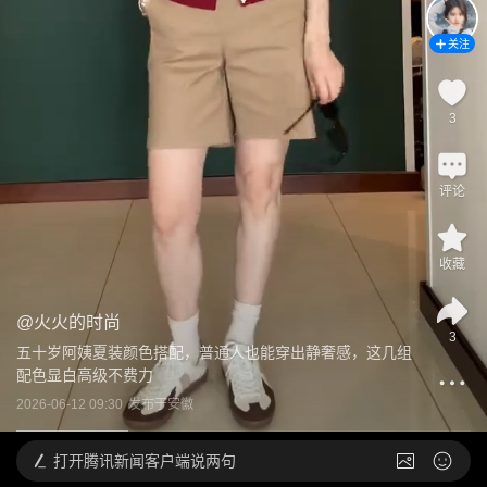
关注
3
评论
收藏
@
火火的时尚
3
五十岁阿姨夏装颜色搭配，普通人也能穿出静奢感，这几组
配色显白高级不费力
2026-06-12 09:30
发布于
安徽
打开
腾讯新闻客户端说两句