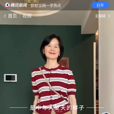
· 获取全网一手热点
打开
首页
视频
无障碍