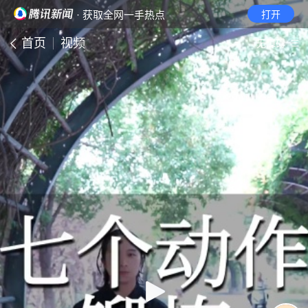
· 获取全网一手热点
打开
首页
视频
无障碍