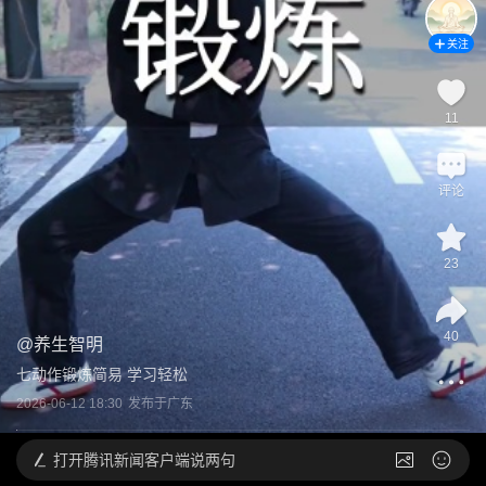
关注
11
评论
23
40
@
养生智明
七动作锻炼简易 学习轻松
2026-06-12 18:30
发布于
广东
打开
腾讯新闻客户端说两句