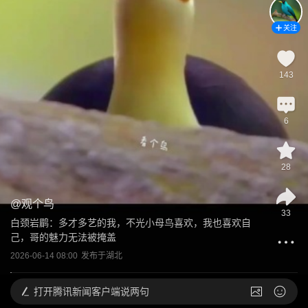
关注
143
6
28
@
观个鸟
33
白颈岩鹛：多才多艺的我，不光小母鸟喜欢，我也喜欢自
己，哥的魅力无法被掩盖
2026-06-14 08:00
发布于
湖北
打开
腾讯新闻客户端说两句