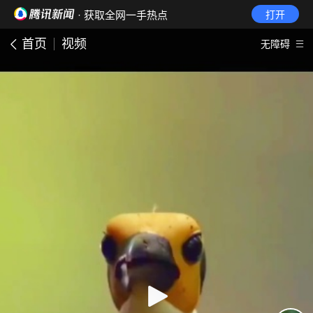
· 获取全网一手热点
打开
首页
视频
无障碍