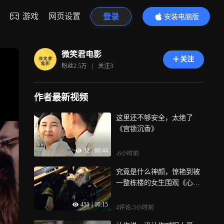
游戏
网页设置
登录
安装电脑版
内容更精彩
微笑君电影
关注
粉丝
2.5万
|
关注
3
作者最新视频
这里还不够安全，太绝了
《宫锁沉香》
32
|
00:44
-6小时前
究竟是什么神颜，惊艳到被
一整栋楼的女生围观《心之
全蚀》
451
|
00:15
4评论
-5小时前