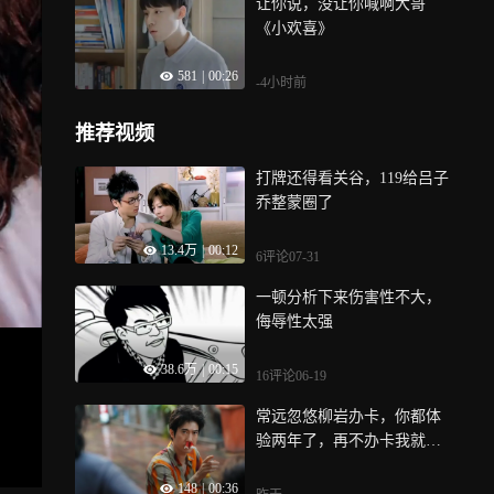
让你说，没让你喊啊大哥
《小欢喜》
581
|
00:26
-4小时前
推荐视频
打牌还得看关谷，119给吕子
乔整蒙圈了
13.4万
|
00:12
6评论
07-31
一顿分析下来伤害性不大，
侮辱性太强
38.6万
|
00:15
16评论
06-19
常远忽悠柳岩办卡，你都体
验两年了，再不办卡我就退
休了
148
|
00:36