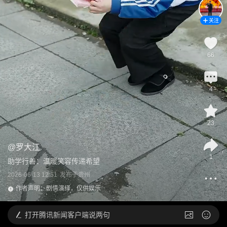
关注
66
4
23
@
罗大江
1
助学行善：温暖笑容传递希望
2026-06-13 12:51
发布于
贵州
作者声明：剧情演绎，仅供娱乐
打开
腾讯新闻客户端说两句