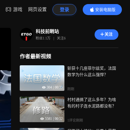
游戏
网页设置
登录
安装电脑版
内容更精彩
科技前睄站
关注
粉丝
1.1万
|
关注
6
作者最新视频
斩获十几座菲尔兹奖，法国
数学为什么这么强悍？
304
|
00:35
刚刚
村村通搞了这么多年？为啥
有的村子连水泥路都没有？
5581
|
00:52
1评论
刚刚