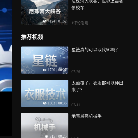
尼珠河大峡谷：世界上最奢
侈校车
4124
|
01:52
1评论
刚刚
推荐视频
星链真的可以取代5G吗？
1720
|
00:27
07-26
太颠覆了，衣服都可以种出
来了？
1303
|
00:36
07-11
地表最强机械手
315
|
00:25