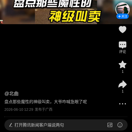
关注
评论
1
1
@
北曲
盘点那些魔性的神级叫卖，大爷咋喊急眼了呢
2026-06-10 12:29
发布于
广西
打开
腾讯新闻客户端说两句