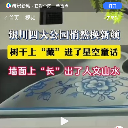
· 获取全网一手热点
打开
首页
视频
无障碍