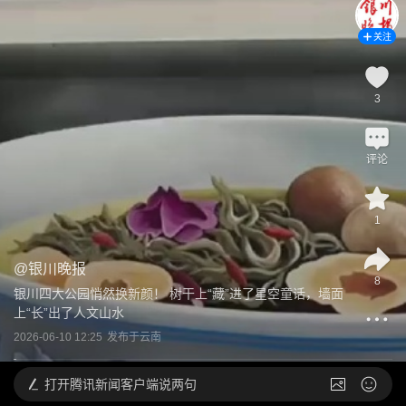
关注
3
评论
1
@
银川晚报
8
银川四大公园悄然换新颜！ 树干上“藏”进了星空童话，墙面
上“长”出了人文山水
2026-06-10 12:25
发布于
云南
打开
腾讯新闻客户端说两句