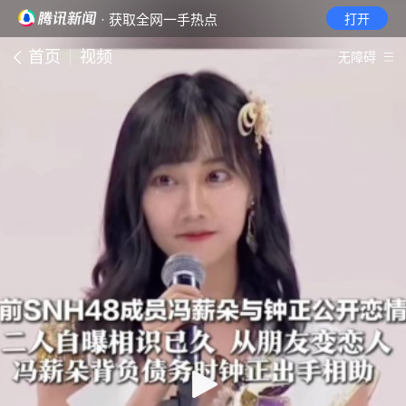
· 获取全网一手热点
打开
首页
视频
无障碍