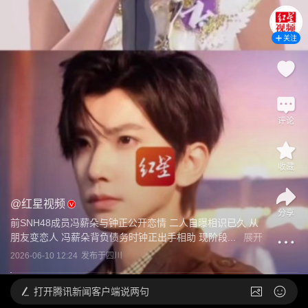
关注
评论
收藏
@
红星视频
分享
前SNH48成员冯薪朵与钟正公开恋情 二人自曝相识已久 从
朋友变恋人 冯薪朵背负债务时钟正出手相助 现阶段...
展开
2026-06-10 12:24
发布于
四川
打开
腾讯新闻客户端说两句