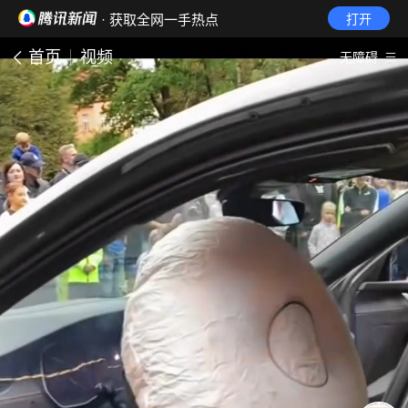
· 获取全网一手热点
打开
首页
视频
无障碍