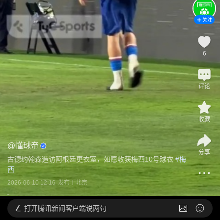
关注
6
评论
收藏
@
懂球帝
分享
古德约翰森造访阿根廷更衣室，如愿收获梅西10号球衣
 #
梅
西
2026-06-10 12:16
发布于
北京
打开
腾讯新闻客户端说两句