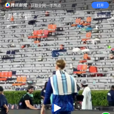
· 获取全网一手热点
打开
首页
视频
无障碍