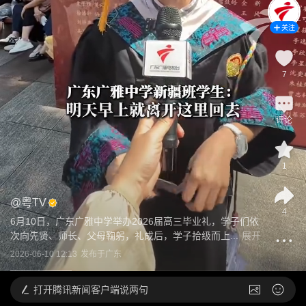
关注
7
评论
1
@
粤TV
4
6月10日，广东广雅中学举办2026届高三毕业礼，学子们依
次向先贤、师长、父母鞠躬，礼成后，学子拾级而上...
展开
2026-06-10 12:13
发布于
广东
打开
腾讯新闻客户端说两句