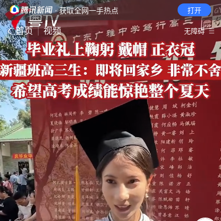
· 获取全网一手热点
打开
首页
视频
无障碍