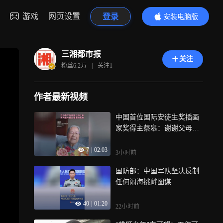
游戏
网页设置
登录
安装电脑版
内容更精彩
三湘都市报
关注
粉丝
6.2万
|
关注
1
作者最新视频
中国首位国际安徒生奖插画
家奖得主蔡皋：谢谢父母赐
予我这个名字，我的名字代
7
|
02:03
表的是低处的生命，因为爱
3小时前
才让我走得稍微接近理想
国防部：中国军队坚决反制
任何闹海挑衅图谋
40
|
01:20
22小时前