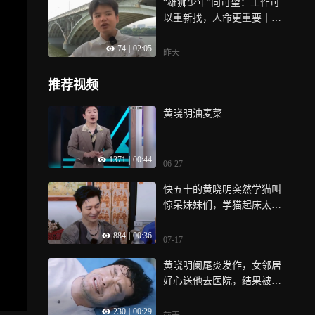
“雄狮少年”向可望：工作可
以重新找，人命更重要丨对
话当事人
74
|
02:05
昨天
推荐视频
黄晓明油麦菜
1371
|
00:44
06-27
快五十的黄晓明突然学猫叫
惊呆妹妹们，学猫起床太反
转笑不活了
884
|
00:36
07-17
黄晓明阑尾炎发作，女邻居
好心送他去医院，结果被当
成女朋友
230
|
00:29