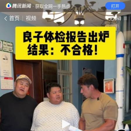
· 获取全网一手热点
打开
首页
视频
无障碍