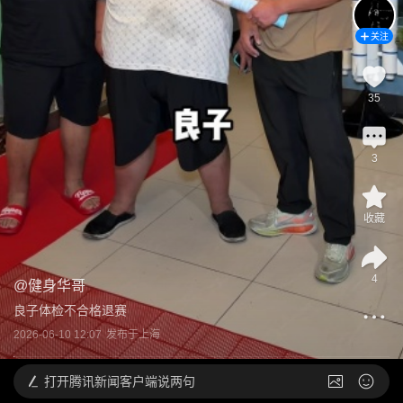
关注
35
3
收藏
4
@
健身华哥
良子体检不合格退赛
2026-06-10 12:07
发布于
上海
打开
腾讯新闻客户端说两句