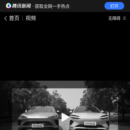
· 获取全网一手热点
打开
首页
视频
无障碍