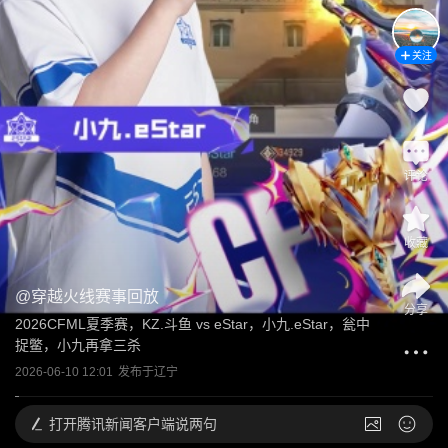
关注
评论
收藏
@
穿越火线赛事回放
分享
2026CFML夏季赛，KZ.斗鱼 vs eStar，小九.eStar，瓮中
捉鳖，小九再拿三杀
2026-06-10 12:01
发布于
辽宁
打开
腾讯新闻客户端说两句