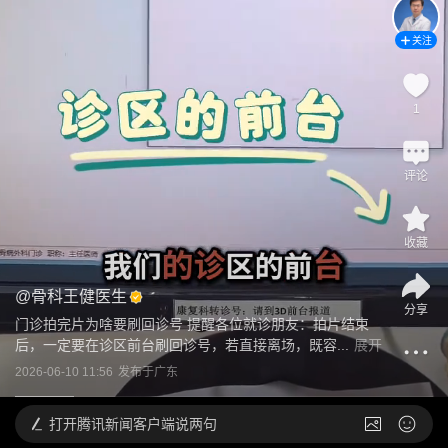
关注
1
评论
收藏
@
骨科王健医生
分享
门诊拍完片为啥要刷回诊号 提醒各位就诊朋友：拍片结束
后，一定要在诊区前台刷回诊号，若直接离场，既容...
展开
2026-06-10 11:56
发布于
广东
打开
腾讯新闻客户端说两句