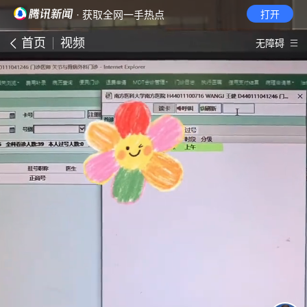
· 获取全网一手热点
打开
首页
视频
无障碍