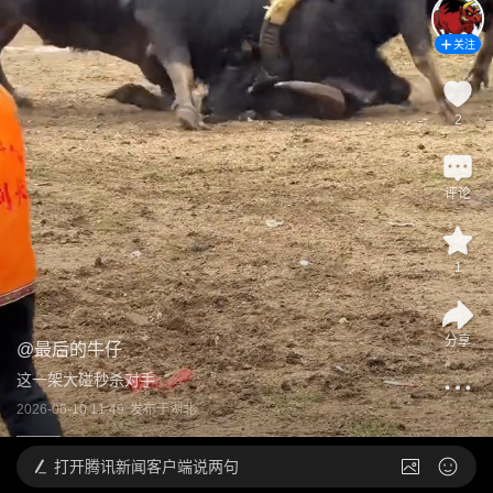
关注
2
评论
1
分享
@
最后的牛仔
这一架大碰秒杀对手
2026-06-10 11:49
发布于
湖北
打开
腾讯新闻客户端说两句