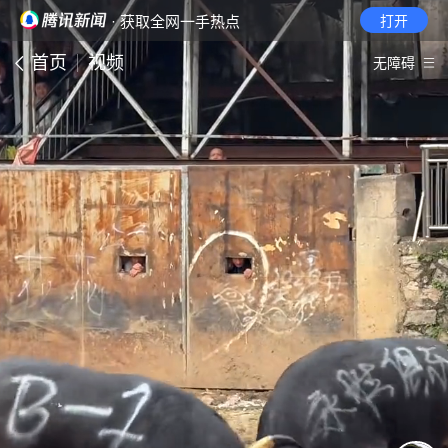
· 获取全网一手热点
打开
首页
视频
无障碍