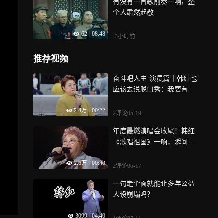
有没有一首歌前奏一响，整
个人肃然起敬
62
|
08:48
-3小时前
推荐视频
奋斗吧人生-演员篇丨韩红也
应该去说脱口秀：我要有你
们这长相我得多棒
2.4万
|
00:22
2评论
05-19
年度最燃演唱会收尾！韩红
《歌唱祖国》一响，瞬间读
懂家国大爱
2.6万
|
00:40
2评论
06-17
一句走个面就能让多年公益
人设崩塌吗？
3099
|
04:40