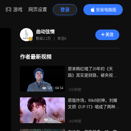
游戏
网页设置
登录
安装电脑版
内容更精彩
曲动弦情
关注
粉丝
2.2万
|
关注
0
作者最新视频
原来韩红唱了20年的《天
路》其实是财路，被央视这
波操作打回原形
520
|
04:54
-3小时前
原版炸场，R&B封神，刘耀
文把《UP IT》唱成了两种天
花板
22
|
04:37
-3小时前