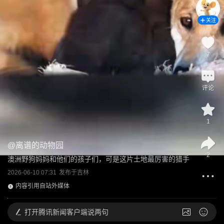
关注
7
评论
1
@
离谱的动物园
2
澳洲野狗妈妈和他们的孩子们，可是这片土地最厉害的猎手
2026-06-10 07:31
发布于
吉林
内容引用自站外媒体
打开
腾讯新闻客户端说两句