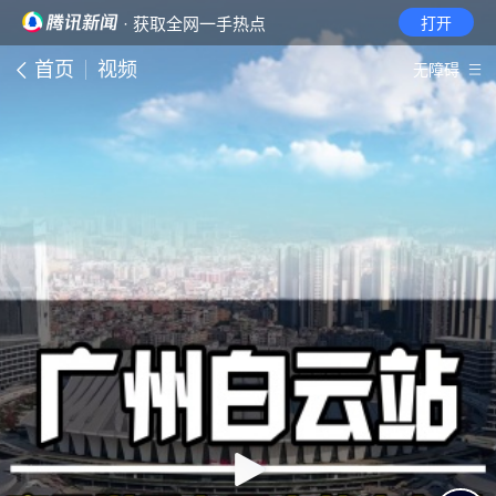
· 获取全网一手热点
打开
首页
视频
无障碍