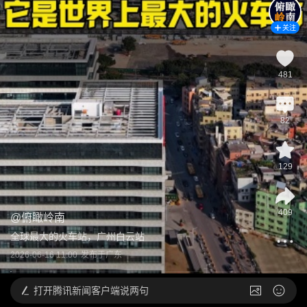
关注
481
82
129
409
@
俯瞰岭南
全球最大的火车站，广州白云站
2026-06-16 11:00
发布于
广东
打开
腾讯新闻客户端说两句