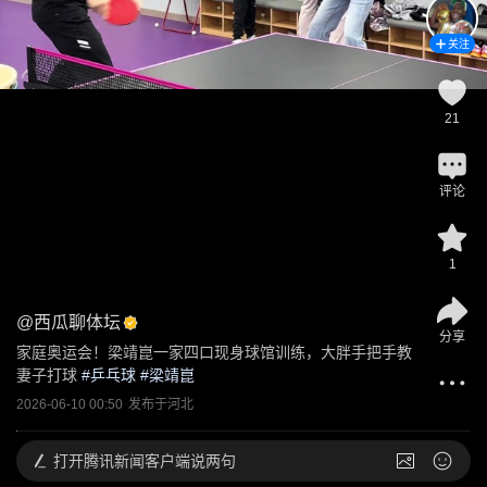
关注
21
评论
1
@
西瓜聊体坛
分享
家庭奥运会！梁靖崑一家四口现身球馆训练，大胖手把手教
妻子打球
 #
乒乓球
 #
梁靖崑
2026-06-10 00:50
发布于
河北
打开
腾讯新闻客户端说两句