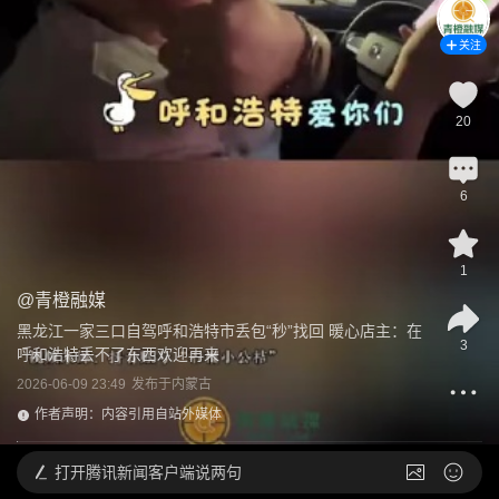
关注
20
6
1
@
青橙融媒
黑龙江一家三口自驾呼和浩特市丢包“秒”找回 暖心店主：在
3
呼和浩特丢不了东西欢迎再来
2026-06-09 23:49
发布于
内蒙古
作者声明：内容引用自站外媒体
打开
腾讯新闻客户端说两句