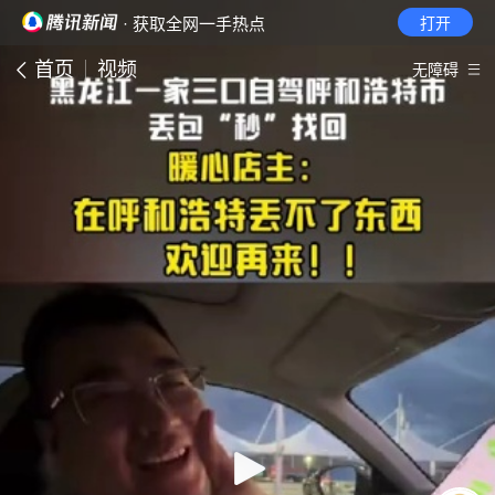
· 获取全网一手热点
打开
首页
视频
无障碍